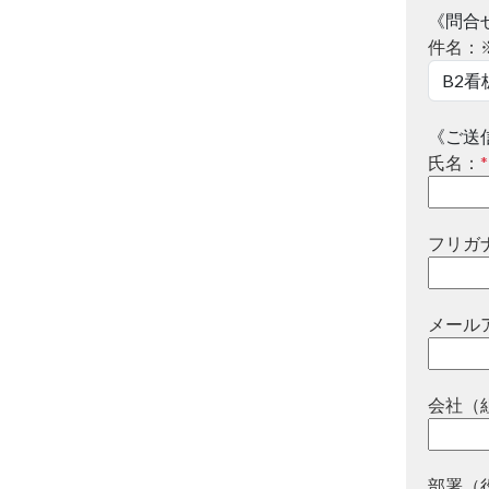
《問合
件名：
《ご送
氏名：
*
フリガ
メール
会社（
部署（