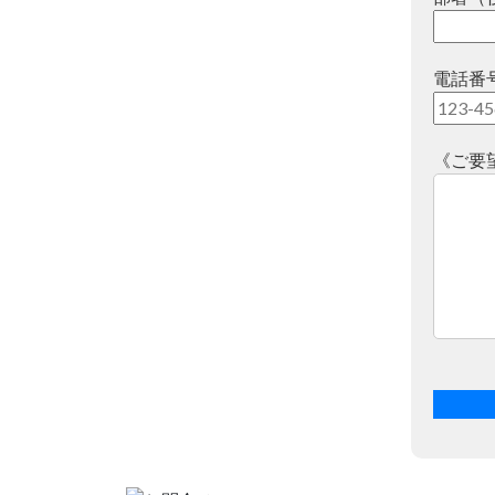
電話番
《ご要