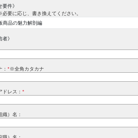
せ要件》
※必要に応じ、書き換えてください。
信者》
ナ：
*
※全角カタカナ
アドレス：
*
組織）名：
役職）名：